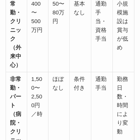
常
400
50〜
基本
通勤
小規
勤・
〜
80万
なし
手
模施
クリ
500
円
当・
設は
ニッ
万円
資格
賞与
ク
手当
が低
（外
め
来中
心）
非常
1,50
ほぼ
条件
通勤
勤務
勤・
0〜
なし
付き
手当
日
パー
2,50
数・
ト
0円
時間
（病
／時
によ
院・
り変
クリ
動