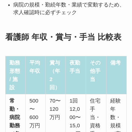
病院の規模・勤続年数・業績で変動するため、
求人確認時に必ずチェック
看護師 年収・賞与・手当 比較表
勤務
平均
賞与
夜勤
その
備考
形態
年収
（年
手当
他手
/ 施
2
当
設
回）
常
500
70〜
1回
住宅
経験
勤・
〜
120
12,0
手
年
病院
600
万円
00〜
当・
数・
勤務
万円
15,0
資格
規模