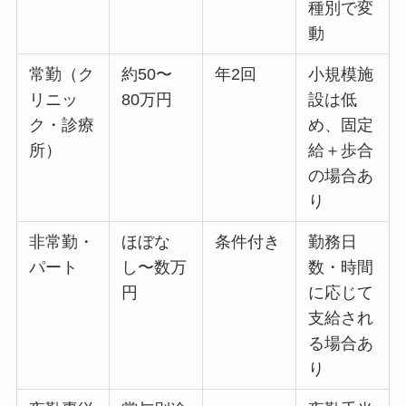
種別で変
動
常勤（ク
約50〜
年2回
小規模施
リニッ
80万円
設は低
ク・診療
め、固定
所）
給＋歩合
の場合あ
り
非常勤・
ほぼな
条件付き
勤務日
パート
し〜数万
数・時間
円
に応じて
支給され
る場合あ
り