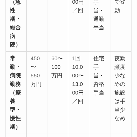
（急
00円
手
で変
性
／回
当・
動
期・
通勤
総合
手当
病
院）
常
450
60〜
1回
住宅
夜勤
勤・
〜
100
10,0
手
頻度
病院
550
万円
00〜
当・
少な
勤務
万円
13,0
資格
めの
（療
00円
手当
施設
養
／回
は手
型・
当少
慢性
なめ
期）