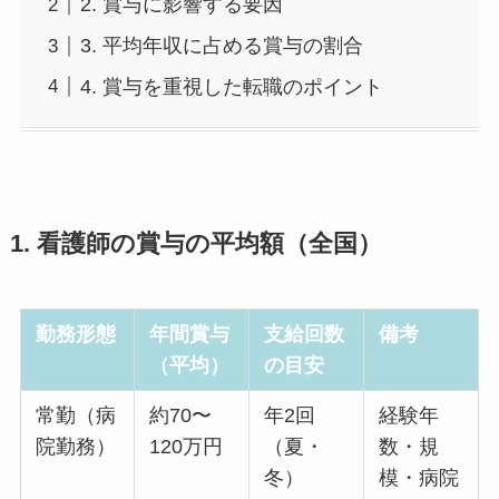
2. 賞与に影響する要因
3. 平均年収に占める賞与の割合
4. 賞与を重視した転職のポイント
1. 看護師の賞与の平均額（全国）
勤務形態
年間賞与
支給回数
備考
（平均）
の目安
常勤（病
約70〜
年2回
経験年
院勤務）
120万円
（夏・
数・規
冬）
模・病院