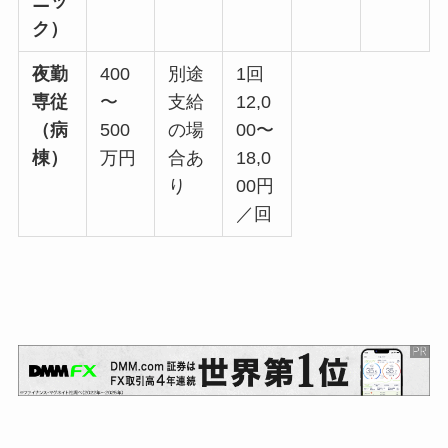
ニッ
ク）
夜勤
400
別途
1回
専従
〜
支給
12,0
（病
500
の場
00〜
棟）
万円
合あ
18,0
り
00円
／回