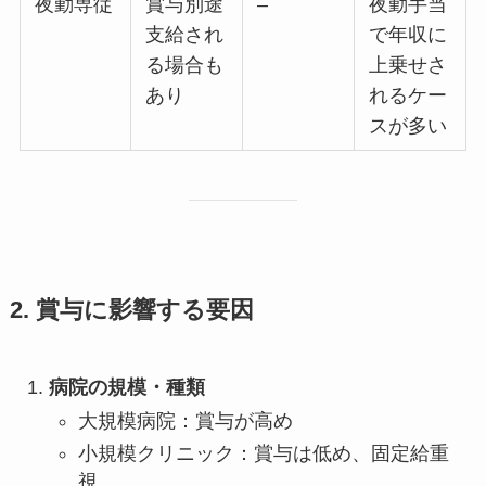
夜勤専従
賞与別途
–
夜勤手当
支給され
で年収に
る場合も
上乗せさ
あり
れるケー
スが多い
2. 賞与に影響する要因
病院の規模・種類
大規模病院：賞与が高め
小規模クリニック：賞与は低め、固定給重
視