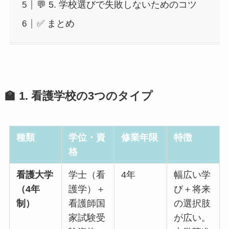
💬 5. 学校選びで失敗しないためのコツ
✅ まとめ
🏫 1. 看護学校の3つのタイプ
種類
学位・資
修業年限
特徴
格
看護大学
学士（看
4年
幅広い学
（4年
護学）＋
び＋将来
制）
看護師国
の選択肢
家試験受
が広い。