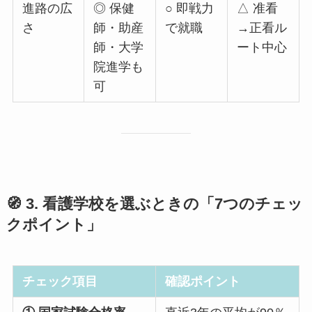
進路の広
◎ 保健
○ 即戦力
△ 准看
さ
師・助産
で就職
→正看ル
師・大学
ート中心
院進学も
可
🧭 3. 看護学校を選ぶときの「7つのチェッ
クポイント」
チェック項目
確認ポイント