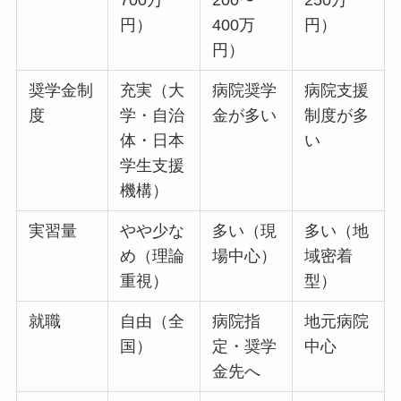
円）
400万
円）
円）
奨学金制
充実（大
病院奨学
病院支援
度
学・自治
金が多い
制度が多
体・日本
い
学生支援
機構）
実習量
やや少な
多い（現
多い（地
め（理論
場中心）
域密着
重視）
型）
就職
自由（全
病院指
地元病院
国）
定・奨学
中心
金先へ