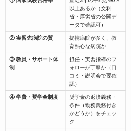
① 国家試験合格率
直近3年の平均が90％
以上あるか（文科
省・厚労省の公開デ
ータで確認可）
② 実習先病院の質
提携病院が多く、教
育熱心な病院か
③ 教員・サポート体
担任・実習指導のフ
制
ォローが丁寧か（口
コミ・説明会で要確
認）
④ 学費・奨学金制度
奨学金の返済義務・
条件（勤務義務付き
かどうか）をチェッ
ク