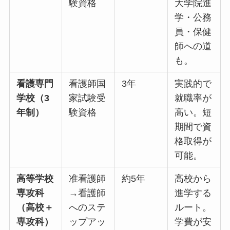
験資格
大学院進
学・公務
員・保健
師への道
も。
看護専門
看護師国
3年
実践的で
学校（3
家試験受
就職率が
年制）
験資格
高い。短
期間で資
格取得が
可能。
高等学校
准看護師
約5年
高校から
専攻科
→看護師
進学する
（高校＋
へのステ
ルート。
専攻科）
ップアッ
学費が安