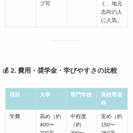
プ可
く、地元
志向の人
に人気。
💰 2. 費用・奨学金・学びやすさの比較
項目
大学
専門学校
高校専攻
科
学費
高め（約
中程度
安め（約
400〜
（約
150〜
700万
200〜
250万