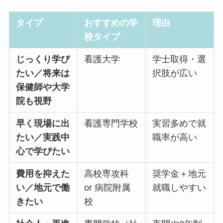
タイプ
おすすめの学
理由
校タイプ
じっくり学び
看護大学
学士取得・選
たい／将来は
択肢が広い
保健師や大学
院も視野
早く現場に出
看護専門学校
実習多めで就
たい／実践中
職率が高い
心で学びたい
費用を抑えた
高校専攻科
奨学金＋地元
い／地元で働
or 病院附属
就職しやすい
きたい
校