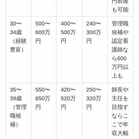
円前後
も可能
30〜
500〜
400〜
240〜
管理職
34歳
600万
500万
300万
候補や
（経験
円
円
円
認定看
豊富）
護師な
ら600
万円以
上も
35〜
550〜
420〜
250〜
師長や
39歳
650万
520万
320万
主任を
（管理
円
円
円
目指す
職候
ならこ
補）
こで年
収大幅