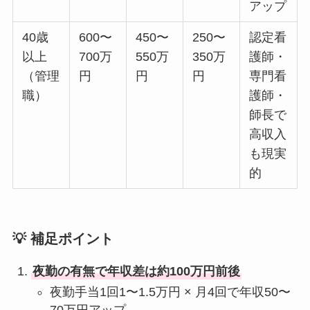
アップ
40歳
600〜
450〜
250〜
認定看
以上
700万
550万
350万
護師・
（管理
円
円
円
専門看
職）
護師・
師長で
高収入
も現実
的
💡 補足ポイント
夜勤の有無で年収差は約100万円前後
夜勤手当1回1〜1.5万円 × 月4回で年収50〜