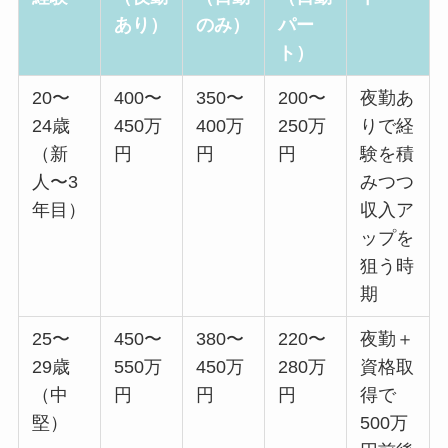
あり）
のみ）
パー
ト）
20〜
400〜
350〜
200〜
夜勤あ
24歳
450万
400万
250万
りで経
（新
円
円
円
験を積
人〜3
みつつ
年目）
収入ア
ップを
狙う時
期
25〜
450〜
380〜
220〜
夜勤＋
29歳
550万
450万
280万
資格取
（中
円
円
円
得で
堅）
500万