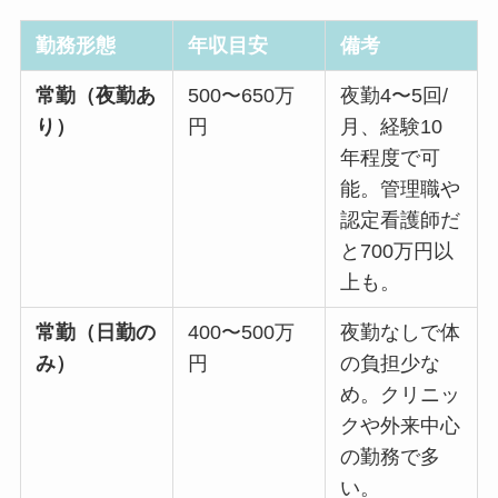
勤務形態
年収目安
備考
常勤（夜勤あ
500〜650万
夜勤4〜5回/
り）
円
月、経験10
年程度で可
能。管理職や
認定看護師だ
と700万円以
上も。
常勤（日勤の
400〜500万
夜勤なしで体
み）
円
の負担少な
め。クリニッ
クや外来中心
の勤務で多
い。