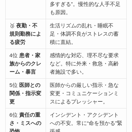
多すぎる”。慢性的な人手不足
も原因。
🥉
夜勤・不
生活リズムの乱れ・睡眠不
規則勤務によ
足・体調不良がストレスの蓄
る疲労
積に直結。
4位
患者・家
感情的な対応、理不尽な要求
族からのクレ
など。特に外来・救急・高齢
ーム・暴言
者施設で多い。
5位
医師との
医師からの厳しい指示・急な
関係・指示変
変更・コミュニケーションミ
更
スによるプレッシャー。
6位
責任の重
インシデント・アクシデント
さ・ミスへの
への不安。常に“命を預かる”緊
恐怖
張感。