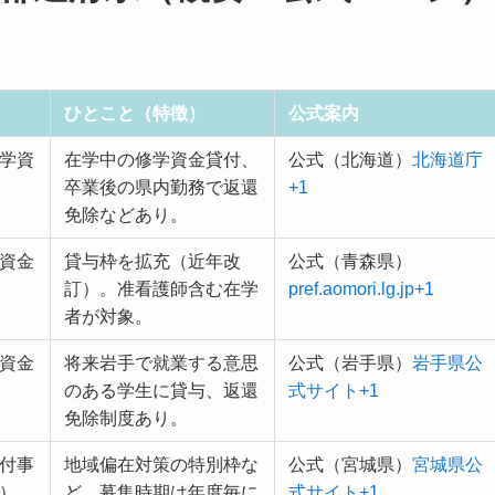
ひとこと（特徴）
公式案内
学資
在学中の修学資金貸付、
公式（北海道）
北海道庁
卒業後の県内勤務で返還
+1
免除などあり。
資金
貸与枠を拡充（近年改
公式（青森県）
訂）。准看護師含む在学
pref.aomori.lg.jp+1
者が対象。
資金
将来岩手で就業する意思
公式（岩手県）
岩手県公
のある学生に貸与、返還
式サイト+1
免除制度あり。
付事
地域偏在対策の特別枠な
公式（宮城県）
宮城県公
）
ど。募集時期は年度毎に
式サイト+1