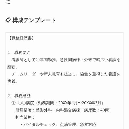
に
📋 構成テンプレート
【職務経歴書】

1. 職務要約

　看護師として〇年間勤務。急性期病棟・外来で幅広い看護を
経験。

　チームリーダーや新人教育も担当し、協働を重視した看護を
実践。

2. 職務経歴

　① 〇〇病院（勤務期間：20XX年4月〜20XX年3月）

　　所属部署：整形外科・内科混合病棟（病床数：40床）

　　担当業務：

　　　・バイタルチェック、点滴管理、急変対応
