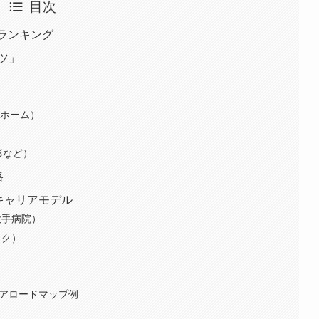
目次
場ランキング
ツ」
人ホーム）
形など）
略
すキャリアモデル
大手病院）
ック）
ャリアロードマップ例