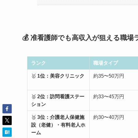
💰 准看護師でも高収入が狙える職場
ランク
職場タイプ
🥇
1位：美容クリニック
約35〜50万円
🥈
2位：訪問看護ステー
約33〜45万円
ション
🥉
3位：介護老人保健施
約30〜40万円
設（老健）・有料老人ホ
ーム