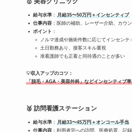
🥇
美容クリニック
給与水準
：
月給35〜50万円＋インセンティブ
仕事内容
：医師の補助、レーザー介助、カウン
ポイント
：
ノルマ達成や施術件数に応じてインセンテ
土日勤務あり、接客スキル重視
准看護師でも正看と同待遇のことが多い
💡
収入アップのコツ：
「脱毛・AGA・美容外科」などインセンティブ
🥈
訪問看護ステーション
給与水準
：
月給33〜45万円＋オンコール手当
仕事内容
：利用者宅への訪問、医療処置、記録