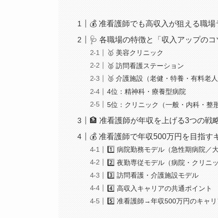
💰 准看護師でも高収入が狙える職
🩺 各職場の特徴と「収入アップのコ
🥇 美容クリニック
🥈 訪問看護ステーション
🥉 介護施設（老健・特養・有料老
4位：精神科・療養型病院
5位：クリニック（一般・内科・整
🏦 准看護師が年収を上げる3つの戦
💰 准看護師で年収500万円を目指
1️⃣ 病院勤務モデル（急性期病院／
2️⃣ 夜勤専従モデル（病院・クリニ
3️⃣ 訪問看護・介護施設モデル
4️⃣ 高収入キャリアの共通ポイント
5️⃣ 准看護師→年収500万円のキ