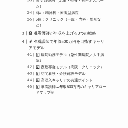
🥉 介護施設（老健・特養・有料老人ホー
ム）
4位：精神科・療養型病院
5位：クリニック（一般・内科・整形な
ど）
🏦 准看護師が年収を上げる3つの戦略
💰 准看護師で年収500万円を目指すキャリ
アモデル
1️⃣ 病院勤務モデル（急性期病院／大手病
院）
2️⃣ 夜勤専従モデル（病院・クリニック）
3️⃣ 訪問看護・介護施設モデル
4️⃣ 高収入キャリアの共通ポイント
5️⃣ 准看護師→年収500万円のキャリアロー
ドマップ例